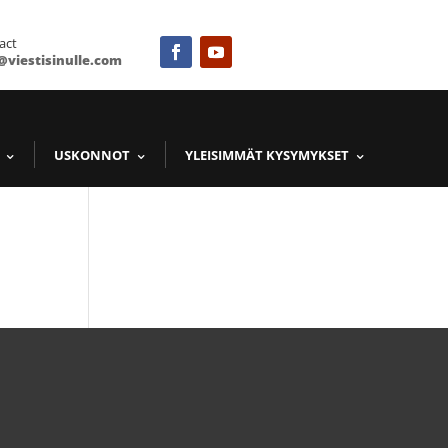
act
@viestisinulle.com
USKONNOT
YLEISIMMÄT KYSYMYKSET