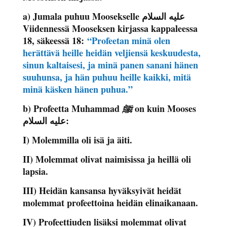
a) Jumala puhuu Moosekselle علیه السلام
Viidennessä Mooseksen kirjassa kappaleessa
18, säkeessä 18:
“Profeetan minä olen
herättävä heille heidän veljiensä keskuudesta,
sinun kaltaisesi, ja minä panen sanani hänen
suuhunsa, ja hän puhuu heille kaikki, mitä
minä käsken hänen puhua.”
b) Profeetta Muhammad
on kuin Mooses
ﷺ
علیه السلام:
I) Molemmilla oli isä ja äiti.
II) Molemmat olivat naimisissa ja heillä oli
lapsia.
III) Heidän kansansa hyväksyivät heidät
molemmat profeettoina heidän elinaikanaan.
IV) Profeettiuden lisäksi molemmat olivat