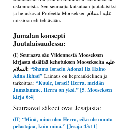
uskonnoista. Sen seuraajia kutsutaan juutalaisiksi
ja he uskovat Profeetta Mooseksen علیه السلام
missioon eli tehtävään.
Jumalan konsepti
Juutalaisuudessa:
(I) Seuraava säe Viidennestä Mooseksen
kirjasta sisältää kehotuksen Moosekselta علیه
السلام:
“Shama Israelu Adonai Ila Haino
Adna Ikhad”
Lainaus on hepreankielinen ja
“Kuule, Israel! Herra, meidän
tarkoittaa:
Jumalamme, Herra on yksi.”
[5. Mooseksen
kirja
6:4]
Seuraavat säkeet ovat Jesajasta:
(II) “Minä, minä olen Herra, eikä ole muuta
pelastajaa, kuin minä.” [Jesaja 43:11]