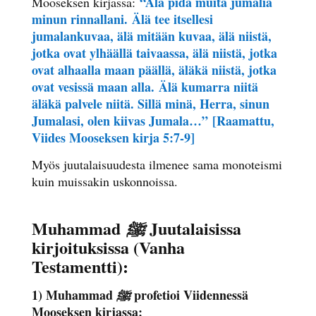
“Älä pidä muita jumalia
Mooseksen kirjassa:
minun rinnallani.
Älä tee itsellesi
jumalankuvaa, älä mitään kuvaa, älä niistä,
jotka ovat ylhäällä taivaassa, älä niistä, jotka
ovat alhaalla maan päällä, äläkä niistä, jotka
ovat vesissä maan alla.
Älä kumarra niitä
äläkä palvele niitä. Sillä minä, Herra, sinun
Jumalasi, olen kiivas Jumala…”
[Raamattu,
Viides Mooseksen kirja 5:7-9]
Myös juutalaisuudesta ilmenee sama monoteismi
kuin muissakin uskonnoissa.
Muhammad
Juutalaisissa
ﷺ
kirjoituksissa (Vanha
Testamentti):
1) Muhammad
profetioi Viidennessä
ﷺ
Mooseksen kirjassa: