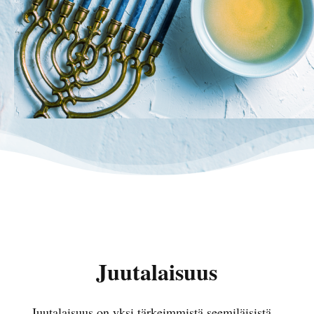
Juutalaisuus
Juutalaisuus on yksi tärkeimmistä seemiläisistä