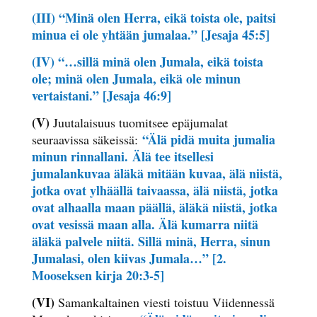
(III) “Minä olen Herra, eikä toista ole, paitsi
minua ei ole yhtään jumalaa.” [Jesaja 45:5]
(IV) “…sillä minä olen Jumala, eikä toista
ole; minä olen Jumala, eikä ole minun
vertaistani.” [Jesaja 46:9]
(V)
Juutalaisuus tuomitsee epäjumalat
“Älä pidä muita jumalia
seuraavissa säkeissä:
minun rinnallani.
Älä tee itsellesi
jumalankuvaa äläkä mitään kuvaa, älä niistä,
jotka ovat ylhäällä taivaassa, älä niistä, jotka
ovat alhaalla maan päällä, äläkä niistä, jotka
ovat vesissä maan alla. Älä kumarra niitä
äläkä palvele niitä. Sillä minä, Herra, sinun
Jumalasi, olen kiivas Jumala…” [2.
Mooseksen kirja 20:3-5]
(VI)
Samankaltainen viesti toistuu Viidennessä