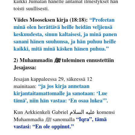
kaikki Jumalan hänelle antamat ilmestykset hän
toisti suullisesti.
Viides Mooseksen kirja (18:18):
“Profeetan
minä olen herättävä heille heidän veljiensä
keskuudesta, sinun kaltaisesi, ja minä panen
sanani hänen suuhunsa, ja hän puhuu heille
kaikki, mitä minä käsken hänen puhua.”
2) Muhammadin
tuleminen ennustettiin
ﷺ
Jesajassa:
Jesajan kappaleessa 29, säkeessä 12
“ja jos kirja annetaan
mainitaan:
kirjantaitamattomalle ja sanotaan: ‘Lue
tämä’, niin hän vastaa: ‘En osaa lukea'”.
Kun Arkkienkeli Gabriel علیه السلام komensi
“Iqra”, tämä
Muhammadia
ﷺ
sanomalla
vastasi:
“En ole oppinut.”