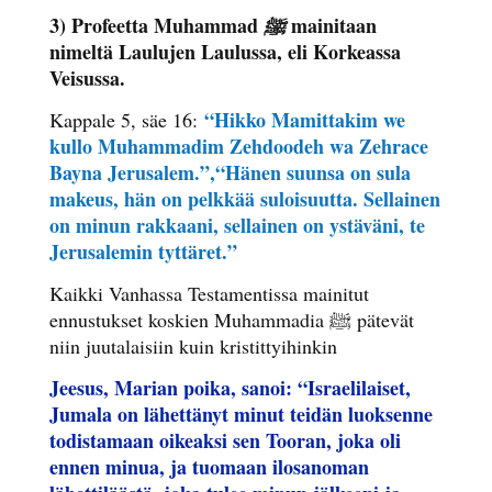
3) Profeetta Muhammad
mainitaan
ﷺ
nimeltä Laulujen Laulussa, eli Korkeassa
Veisussa.
“Hikko Mamittakim we
Kappale 5, säe 16:
kullo Muhammadim Zehdoodeh wa Zehrace
Bayna Jerusalem.”,
“Hänen suunsa on sula
makeus, hän on pelkkää suloisuutta. Sellainen
on minun rakkaani, sellainen on ystäväni, te
Jerusalemin tyttäret.”
Kaikki Vanhassa Testamentissa mainitut
ennustukset koskien Muhammadia ﷺ pätevät
niin juutalaisiin kuin kristittyihinkin
Jeesus, Marian poika, sanoi: “Israelilaiset,
Jumala on lähettänyt minut teidän luoksenne
todistamaan oikeaksi sen Tooran, joka oli
ennen minua, ja tuomaan ilosanoman