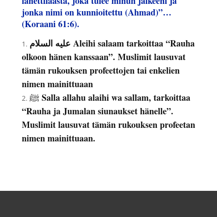
lähettiläästä, joka tulee minun jälkeeni ja
jonka nimi on kunnioitettu (Ahmad)”…
(Koraani 61:6).
علیه السلام Aleihi salaam tarkoittaa “Rauha
olkoon hänen kanssaan”. Muslimit lausuvat
tämän rukouksen profeettojen tai enkelien
nimen mainittuaan
Salla allahu alaihi wa sallam, tarkoittaa
ﷺ
“Rauha ja Jumalan siunaukset hänelle”.
Muslimit lausuvat tämän rukouksen profeetan
nimen mainittuaan.