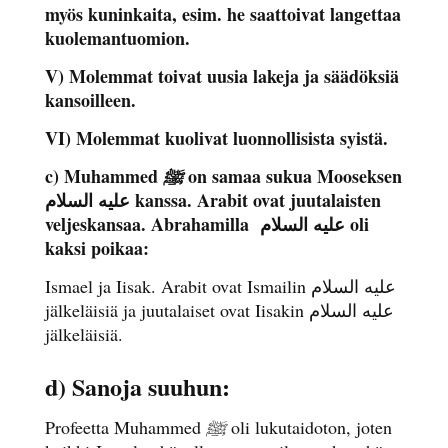
myös kuninkaita, esim. he saattoivat langettaa
kuolemantuomion.
V) Molemmat toivat uusia lakeja ja säädöksiä
kansoilleen.
VI) Molemmat kuolivat luonnollisista syistä.
c) Muhammed
on samaa sukua Mooseksen
ﷺ
علیه السلام kanssa. Arabit ovat juutalaisten
veljeskansaa. Abrahamilla
علیه السلام oli
kaksi poikaa:
Ismael ja Iisak. Arabit ovat Ismailin علیه السلام
jälkeläisiä ja juutalaiset ovat Iisakin علیه السلام
jälkeläisiä.
d) Sanoja suuhun:
Profeetta Muhammed
ﷺ
oli lukutaidoton, joten