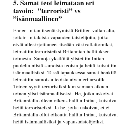
5. Samat teot leimataan eri
tavoin:
”terroristi” vs
”isänmaallinen”
Ennen Intian itsenäistymistä Brittien vallan alta,
joitain Intialaisia vapauden taistelijoita, jotka
eivät allekirjoittaneet itseään väkivallattomiksi,
leimattiin terroristeiksi Britannian hallituksen
toimesta. Samoja yksilöitä ylistettiin Intian
puolelta niistä samoista teoista ja heitä kutsuttiin
isänmaallisiksi. Tässä tapauksessa samat henkilöt
leimattiin samoista teoista aivan eri arvoilla.
Toinen syytti terroristiksi kun samaan aikaan
toinen ylisti isänmaalliseksi. He, jotka uskoivat
Britannialla olleen oikeus hallita Intiaa, kutsuivat
heitä terroristeiksi. Ja he, jotka uskoivat, ettei
Britannialla ollut oikeutta hallita Intiaa, kutsuivat
heitä isänmaallisiksi ja vapaustaistelijoiksi.