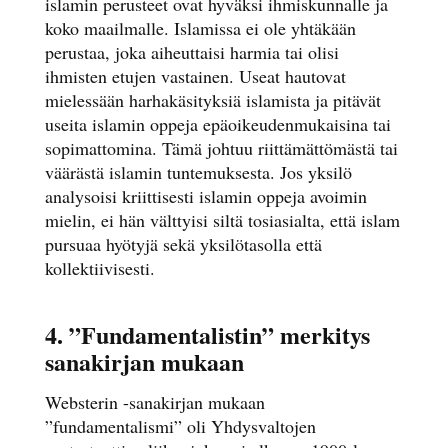
islamin perusteet ovat hyväksi ihmiskunnalle ja
koko maailmalle. Islamissa ei ole yhtäkään
perustaa, joka aiheuttaisi harmia tai olisi
ihmisten etujen vastainen. Useat hautovat
mielessään harhakäsityksiä islamista ja pitävät
useita islamin oppeja epäoikeudenmukaisina tai
sopimattomina. Tämä johtuu riittämättömästä tai
väärästä islamin tuntemuksesta. Jos yksilö
analysoisi kriittisesti islamin oppeja avoimin
mielin, ei hän välttyisi siltä tosiasialta, että islam
pursuaa hyötyjä sekä yksilötasolla että
kollektiivisesti.
4. ”Fundamentalistin” merkitys
sanakirjan mukaan
Websterin -sanakirjan mukaan
”fundamentalismi” oli Yhdysvaltojen