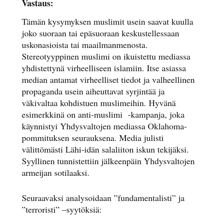
Vastaus:
Tämän kysymyksen muslimit usein saavat kuulla
joko suoraan tai epäsuoraan keskustellessaan
uskonasioista tai maailmanmenosta.
Stereotyyppinen muslimi on ikuistettu mediassa
yhdistettynä virheelliseen islamiin. Itse asiassa
median antamat virheelliset tiedot ja valheellinen
propaganda usein aiheuttavat syrjintää ja
väkivaltaa kohdistuen muslimeihin. Hyvänä
esimerkkinä on anti-muslimi
-kampanja, joka
käynnistyi Yhdysvaltojen mediassa Oklahoma-
pommituksen seurauksena. Media julisti
välittömästi Lähi-idän salaliiton iskun tekijäksi.
Syyllinen tunnistettiin jälkeenpäin Yhdysvaltojen
armeijan sotilaaksi.
Seuraavaksi analysoidaan ”fundamentalisti” ja
”terroristi” –syytöksiä: